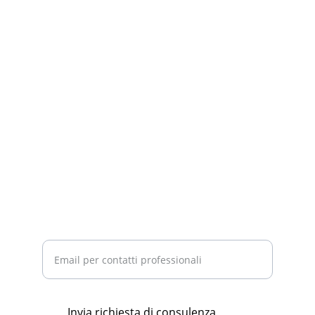
CONTATTI
info@studiorofino.it
+39 349 500 1721
+39 070 459 1983
SEDE
Via Lanusei n.29 
09125 Cagliari
SUPPORTO
Inserisci la tua email
Invia richiesta di consulenza