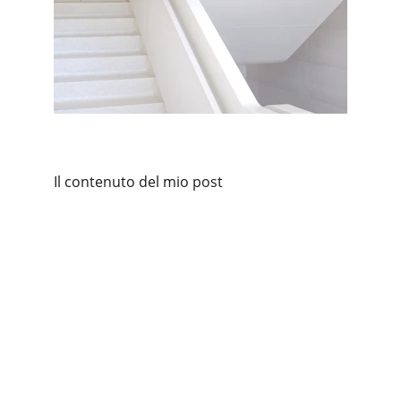
Il contenuto del mio post
Studio Orofino
Consulenza aziendale, fiscale e del lavoro.
Dott. Fabio Orofino iscritto al n. 752 
dell'ordine dei CDL di Cagliari
P.IVA 02818130920