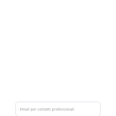
P.IVA 02818130920
CONTATTI
info@studiorofino.it
+39 349 500 1721
+39 070 459 1983
SEDE
Via Lanusei n.29 
09125 Cagliari
SUPPORTO
Inserisci la tua email